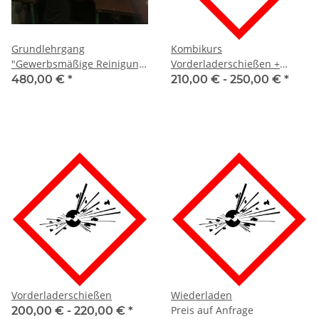
Grundlehrgang
Kombikurs
"Gewerbsmäßige Reinigung
Vorderladerschießen +
von Schießständen"
Wiederladen
480,00 €
*
210,00 € -
250,00 €
*
Vorderladerschießen
Wiederladen
Preis auf Anfrage
200,00 € -
220,00 €
*