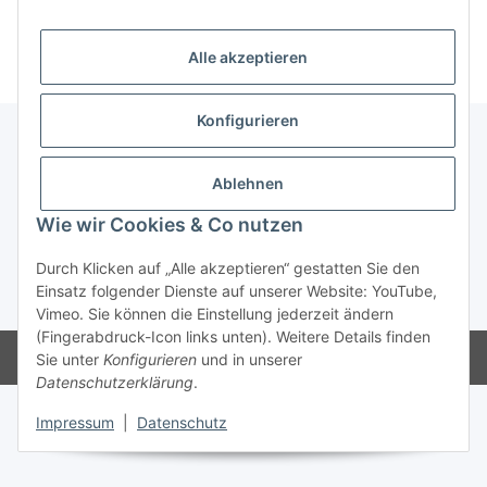
Kategorien
Alle akzeptieren
Konfigurieren
Informationen
Ablehnen
Wie wir Cookies & Co nutzen
Gesetzliche Informationen
Durch Klicken auf „Alle akzeptieren“ gestatten Sie den
Einsatz folgender Dienste auf unserer Website: YouTube,
* Alle Preise inkl. gesetzlicher USt., zzgl.
Versand
Vimeo. Sie können die Einstellung jederzeit ändern
(Fingerabdruck-Icon links unten). Weitere Details finden
Powered by
JTL-Shop
Sie unter
Konfigurieren
und in unserer
Datenschutzerklärung
.
Impressum
|
Datenschutz