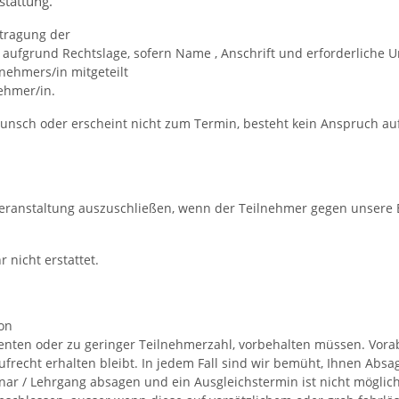
stattung.
rtragung der
 aufgrund Rechtslage, sofern Name , Anschrift und erforderliche 
nehmers/in mitgeteilt
nehmer/in.
unsch oder erscheint nicht zum Termin, besteht kein Anspruch auf
Veranstaltung auszuschließen, wenn der Teilnehmer gegen unsere B
 nicht erstattet.
von
erenten oder zu geringer Teilnehmerzahl, vorbehalten müssen. Vor
ufrecht erhalten bleibt. In jedem Fall sind wir bemüht, Ihnen A
inar / Lehrgang absagen und ein Ausgleichstermin ist nicht möglic