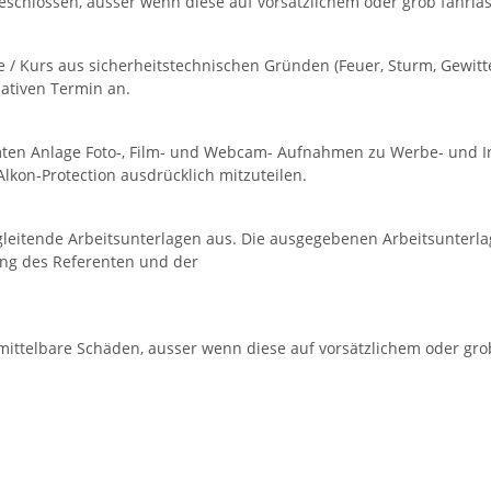
chlossen, ausser wenn diese auf vorsätzlichem oder grob fahrläs
/ Kurs aus sicherheitstechnischen Gründen (Feuer, Sturm, Gewitter,
nativen Termin an.
samten Anlage Foto-, Film- und Webcam- Aufnahmen zu Werbe- und 
Alkon-Protection ausdrücklich mitzuteilen.
leitende Arbeitsunterlagen aus. Die ausgegebenen Arbeitsunterlag
ung des Referenten und der
nmittelbare Schäden, ausser wenn diese auf vorsätzlichem oder gro