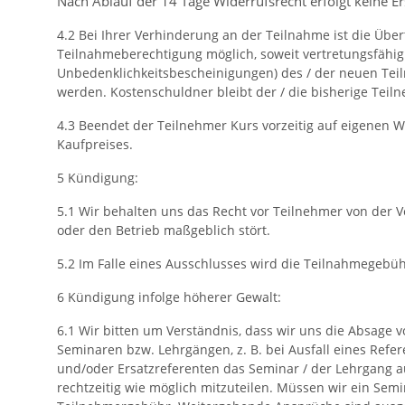
Nach Ablauf der 14 Tage Widerrufsrecht erfolgt keine Er
4.2 Bei Ihrer Verhinderung an der Teilnahme ist die Übe
Teilnahmeberechtigung möglich, soweit vertretungsfähig
Unbedenklichkeitsbescheinigungen) des / der neuen Teil
werden. Kostenschuldner bleibt der / die bisherige Teil
4.3 Beendet der Teilnehmer Kurs vorzeitig auf eigenen W
Kaufpreises.
5 Kündigung:
5.1 Wir behalten uns das Recht vor Teilnehmer von der 
oder den Betrieb maßgeblich stört.
5.2 Im Falle eines Ausschlusses wird die Teilnahmegebühr
6 Kündigung infolge höherer Gewalt:
6.1 Wir bitten um Verständnis, dass wir uns die Absage 
Seminaren bzw. Lehrgängen, z. B. bei Ausfall eines Ref
und/oder Ersatzreferenten das Seminar / der Lehrgang a
rechtzeitig wie möglich mitzuteilen. Müssen wir ein Sem