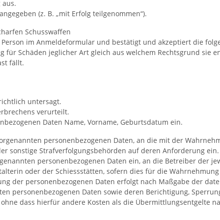
 aus.
angegeben (z. B. „mit Erfolg teilgenommen“).
charfen Schusswaffen
ur Person im Anmeldeformular und bestätigt und akzeptiert die fo
ng für Schäden jeglicher Art gleich aus welchem Rechtsgrund sie en
t fällt.
chtlich untersagt.
rbrechens verurteilt.
onenbezogenen Daten Name, Vorname, Geburtsdatum ein.
er vorgenannten personenbezogenen Daten, an die mit der Wahrneh
er sonstige Strafverfolgungsbehörden auf deren Anforderung ein.
rgenannten personenbezogenen Daten ein, an die Betreiber der jewe
nstalterin oder der Schiessstätten, sofern dies für die Wahrnehmun
tlung der personenbezogenen Daten erfolgt nach Maßgabe der date
icherten personenbezogenen Daten sowie deren Berichtigung, Sper
 ohne dass hierfür andere Kosten als die Übermittlungsentgelte na